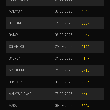
MALAYSIA
06-08-2026
4549
HK SIANG
07-08-2026
8867
QATAR
06-08-2026
6642
SG METRO
07-08-2026
9123
SYDNEY
07-08-2026
0158
SINGAPORE
05-08-2026
0715
HONGKONG
06-08-2026
3634
MALAYSIA SIANG
07-08-2026
4519
MACAU
06-08-2026
7894