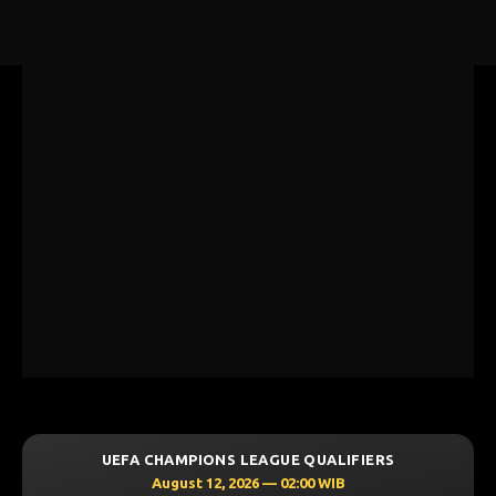
UEFA CHAMPIONS LEAGUE QUALIFIERS
August 12, 2026 — 02:00 WIB