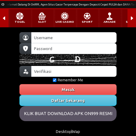
Selamat Datang Di On999, Agen Situs Gacor Terpercaya Dengan Deposit Cepat PULSA dan DANA Ta
TOGEL
SLOT
LIVE CASINO
SPORT
ARCADE
SABU
Remember Me
Masuk
Daftar Sekarang
KLIK BUAT DOWNLOAD APK ON999 RESMI
Desktop
Wap