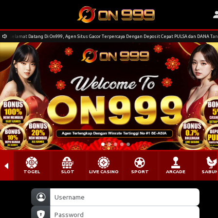
Selamat Datang Di On999, Agen Situs Gacor Terpercaya Dengan Deposit Cepat PULSA dan DANA Ta
TOGEL
SLOT
LIVE CASINO
SPORT
ARCADE
SABU