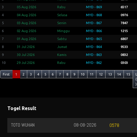
3
05 Aug 2026
Rabu
MYD - 869
6517
4
04 Aug 2026
Selasa
MYD - 868
0976
5
03 Aug 2026
Senin
MYD - 867
7847
6
02 Aug 2026
Minggu
MYD - 866
1215
7
01 Aug 2026
Sabtu
MYD - 865
6807
8
31 Jul 2026
Jumat
MYD - 864
9533
9
30 Jul 2026
Kamis
MYD - 863
0832
10
29 Jul 2026
Rabu
MYD - 862
0303
First
1
2
3
4
5
6
7
8
9
10
11
12
13
14
15
(
)
Togel Result
TOTO WUHAN
08-08-2026
0578