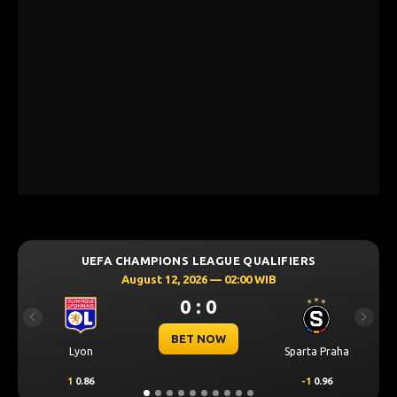
HAMPIONS LEAGUE QUALIFIERS
UEFA CHAMPI
ugust 12, 2026 — 02:00 WIB
August 
0 : 0
Previous
Next
BET NOW
Sparta Praha
SK Sturm Graz
-1
0.96
-0.5
0.95